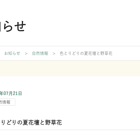
知らせ
ついて
内
たち
>
お知らせ
>
自然情報
>
色とりどりの夏花壇と野草花
史
木
ー
3年07月21日
のために
）
然情報
情報
ード
とりどりの夏花壇と野草花