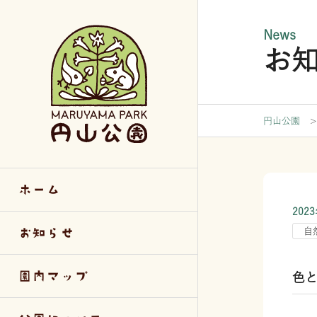
News
お
公園に
施設案
生き物
円山公園
園内マップ
坂下野球場
春の草花
円山公園の歴
自由広場
夏の草花
ホーム
円山公園の樹
パークセンタ
秋の草花
202
快適なご利用
遊び場
樹木（花・実
お知らせ
自
バリアフリー
様式ダウンロ
野鳥
園内マップ
色